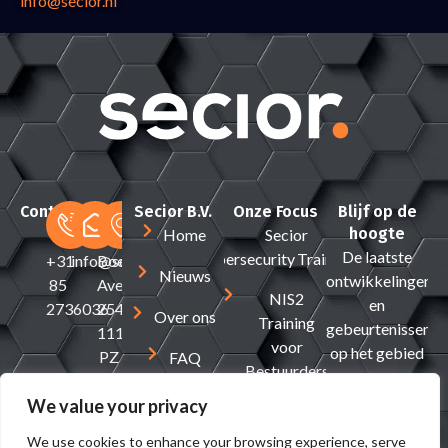
info@secior.nl
Contact
Secior B.V.
Onze Focus
Blijf op de
hoogte
Home
Secior
De laatste
Cybersecurity Traineeship
+31
info@secior.com
Boeing
Nieuws
ontwikkelingen
85
Avenue
NIS2
en
2736036
254
Over ons
Training
gebeurtenissen
1119
voor
op het gebied
PZ
FAQ
Bestuurders
van
Schiphol-
Contact
cybersecurity.
Rijk
We value your privacy
E-mail
The
We use cookies to enhance your browsing experience, serve