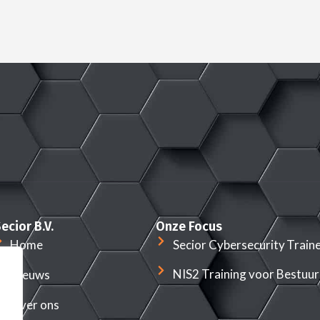
ecior B.V.
Onze Focus
Home
Secior Cybersecurity Train
NIS2 Training voor Bestuu
Nieuws
Over ons