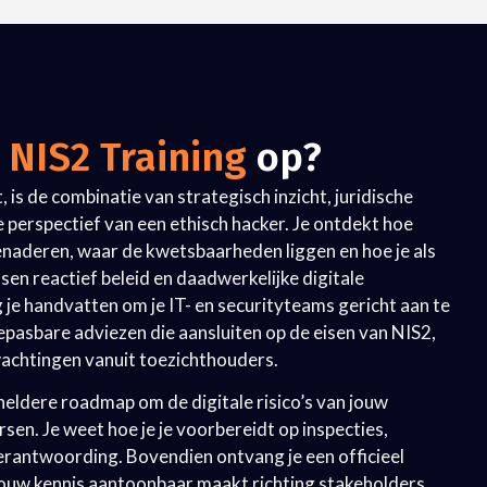
e
NIS2 Training
op?
 is de combinatie van strategisch inzicht, juridische
 perspectief van een ethisch hacker. Je ontdekt hoe
enaderen, waar de kwetsbaarheden liggen en hoe je als
sen reactief beleid en daadwerkelijke digitale
 je handvatten om je IT- en securityteams gericht aan te
epasbare adviezen die aansluiten op de eisen van NIS2,
wachtingen vanuit toezichthouders.
heldere roadmap om de digitale risico’s van jouw
rsen. Je weet hoe je je voorbereidt op inspecties,
verantwoording. Bovendien ontvang je een officieel
jouw kennis aantoonbaar maakt richting stakeholders,