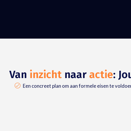
Van
inzicht
naar
actie
: J
Een concreet plan om aan formele eisen te voldoe