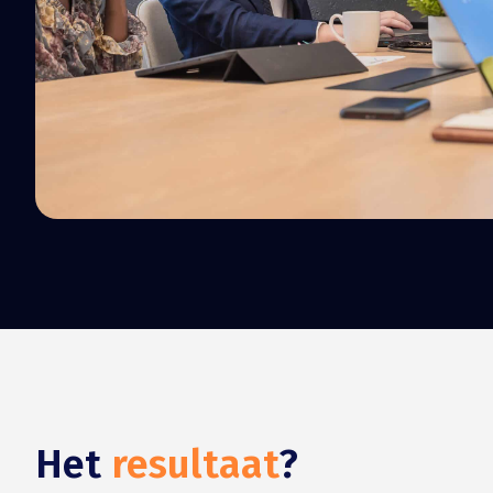
Het
resultaat
?