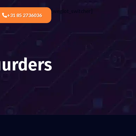
[weglot_switcher]
+31 85 2736036
uurders