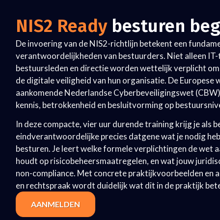
NIS2 Ready
besturen beg
De invoering van de NIS2-richtlijn betekent een fundame
verantwoordelijkheden van bestuurders. Niet alleen IT-
bestuursleden en directie worden wettelijk verplicht om
de digitale veiligheid van hun organisatie. De Europes
aankomende Nederlandse Cyberbeveiligingswet (CBW), st
kennis, betrokkenheid en besluitvorming op bestuursniv
In deze compacte, vier uur durende training krijg je als 
eindverantwoordelijke precies datgene wat je nodig he
besturen. Je leert welke formele verplichtingen de wet aa
houdt op risicobeheersmaatregelen, en wat jouw juridisch
non-compliance. Met concrete praktijkvoorbeelden en act
en rechtspraak wordt duidelijk wat dit in de praktijk bet
AANMELDEN