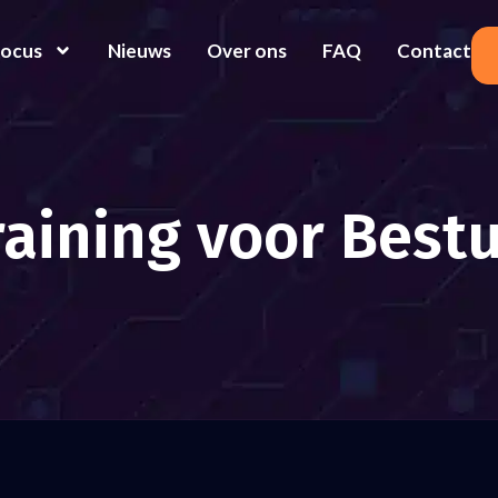
Focus
Nieuws
Over ons
FAQ
Contact
raining voor Best