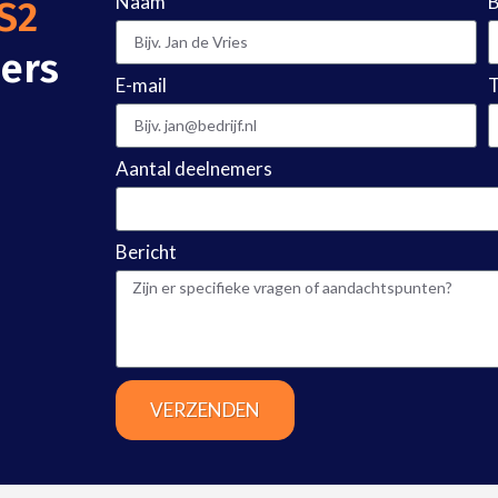
Naam
B
S2
ers
E-mail
Aantal deelnemers
Bericht
VERZENDEN