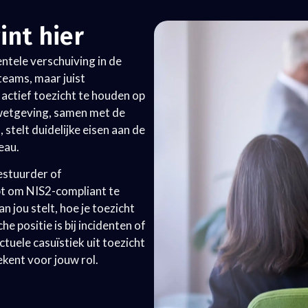
int hier
ntele verschuiving in de
teams, maar juist
 actief toezicht te houden op
e wetgeving, samen met de
elt duidelijke eisen aan de
eau.
bestuurder of
bt om NIS2-compliant te
n jou stelt, hoe je toezicht
e positie is bij incidenten of
uele casuïstiek uit toezicht
ekent voor jouw rol.