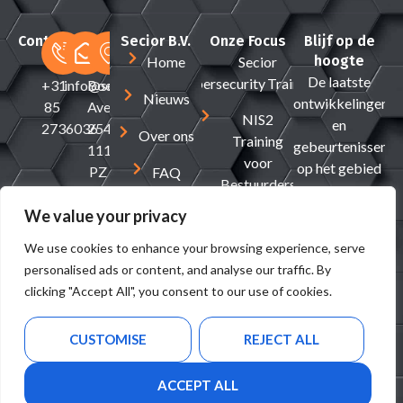
Contact
Secior B.V.
Onze Focus
Blijf op de
hoogte
Home
Secior
De laatste
Cybersecurity Traineeship
+31
info@secior.com
Boeing
Nieuws
ontwikkelingen
85
Avenue
NIS2
en
2736036
254
Over ons
Training
gebeurtenissen
1119
voor
op het gebied
PZ
FAQ
Bestuurders
van
Schiphol-
Contact
cybersecurity.
We value your privacy
Rijk
E-mail
The
We use cookies to enhance your browsing experience, serve
Netherlands
personalised ads or content, and analyse our traffic. By
clicking "Accept All", you consent to our use of cookies.
VERZENDEN
CUSTOMISE
REJECT ALL
Gebruiksvoorwaarden
Privacy Policy
Cookiebeleid
ACCEPT ALL
Copyright © 2026 Secior. Alle rechten voorbehouden.