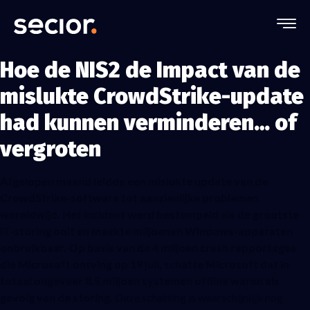
Hoe de NIS2 de Impact van de
mislukte CrowdStrike-update
had kunnen verminderen… of
vergroten
Afgelopen maand leidde een mislukte update van de
CrowdStrike-software tot aanzienlijke problemen
wereldwijd. Het incident werd bestempeld als de grootste
IT-storing ooit en maakte miljoenen Windows-apparaten
onbruikbaar. Op basis van de 4 miljoen crash rapportages
die Microsoft ontving op 19 juli, schatte Microsoft dat in
totaal ongeveer 8,5 miljoen systemen offline waren als
gevolg van de storing.
Deze schatting is waarschijnlijk nog