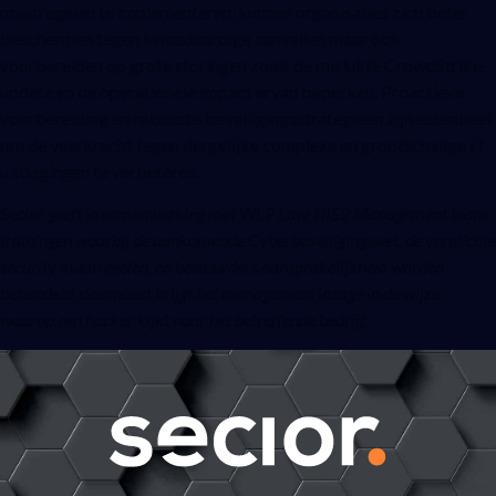
maatregelen te implementeren, kunnen organisaties zich beter
beschermen tegen kwaadaardige aanvallen maar ook
voorbereiden op grote storingen zoals de mislukte CrowdStrike-
update en de operationele impact ervan beperken. Proactieve
voorbereiding en robuuste beveiligingsstrategieën zijn essentieel
om de veerkracht tegen dergelijke complexe en grootschalige IT-
uitdagingen te verbeteren.
Secior geeft in samenwerking met WLP Law,
NIS2 Management team
trainingen
waarbij de aankomende Cyberbeveiligingswet, de verplichte
security maatregelen, en bestuurders aansprakelijkheid worden
behandeld, daarnaast krijgt het management inzage in de wijze
waarop een hacker kijkt naar het betreffende bedrijf.