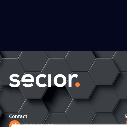
Contact
S
+31 85 2736036