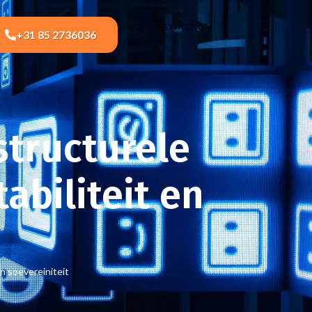
[weglot_switcher]
+31 85 2736036
structurele
abiliteit en
n soevereiniteit