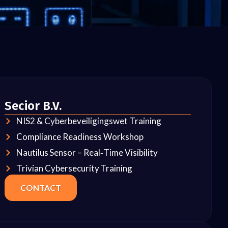
Secior B.V.
NIS2 & Cyber­beveiligings­wet Training
Compliance Readiness Workshop
Nautilus Sensor – Real‑Time Visibility
Trivian Cybersecurity Training
CONTACT