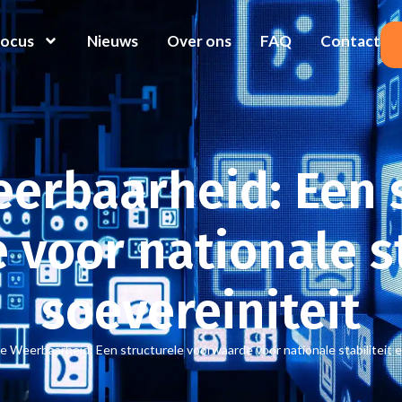
Focus
Nieuws
Over ons
FAQ
Contact
eerbaarheid: Een 
voor nationale st
soevereiniteit
le Weerbaarheid: Een structurele voorwaarde voor nationale stabiliteit e