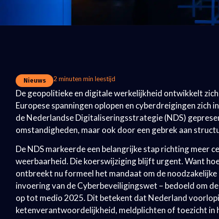
2 minuten min leestijd
Nieuws
De geopolitieke en digitale werkelijkheid ontwikkelt zich
Europese spanningen oplopen en cyberdreigingen zich i
de Nederlandse Digitaliseringsstrategie (NDS) gepresen
omstandigheden, maar ook door een gebrek aan structure
De NDS markeerde een belangrijke stap richting meer cent
weerbaarheid. Die koerswijziging blijft urgent. Want hoew
ontbreekt nu formeel het mandaat om de noodzakelijke a
invoering van de Cyberbeveiligingswet – bedoeld om de 
op tot medio 2025. Dit betekent dat Nederland voorlopig
ketenverantwoordelijkheid, meldplichten of toezicht in 