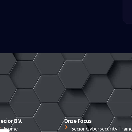
ecior B.V.
Onze Focus
Home
Secior Cybersecurity Train