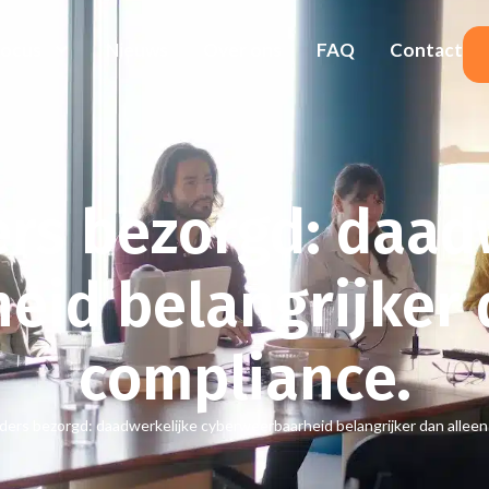
Focus
Nieuws
Over ons
FAQ
Contact
rs bezorgd: daad
id belangrijker 
compliance.
ders bezorgd: daadwerkelijke cyberweerbaarheid belangrijker dan allee