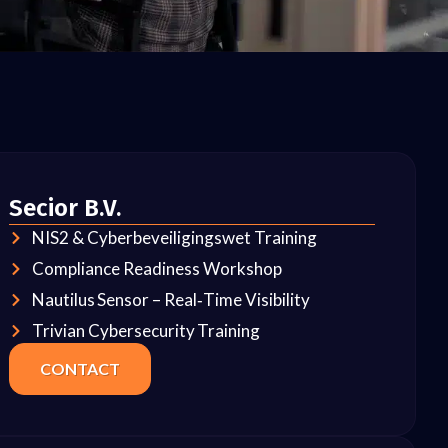
Secior B.V.
NIS2 & Cyber­beveiligings­wet Training
Compliance Readiness Workshop
Nautilus Sensor – Real‑Time Visibility
Trivian Cybersecurity Training
CONTACT