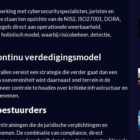
king met cybersecurityspecialisten, juristen en
r ze staan ten opzichte van de NIS2, ISO27001, DORA,
egels direct aan operationele weerbaarheid.
olistisch model, waarbij risicobeheer, detectie,
continu verdedigingsmodel
llen vereist een strategie die verder gaat dan een
n soevereiniteit wint daarnaast snel terrein in de
er controle te houden over kritieke infrastructuur en
toenemen.
bestuurders
trainingen die de juridische verplichtingen en
nemen. De combinatie van compliance, direct