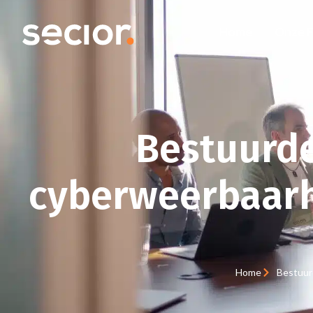
Home
Onze 
Bestuurde
cyberweerbaarhe
Home
Bestuur