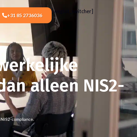
[weglot_switcher]
+31 85 2736036
werkelijke
dan alleen NIS2-
n NIS2-compliance.